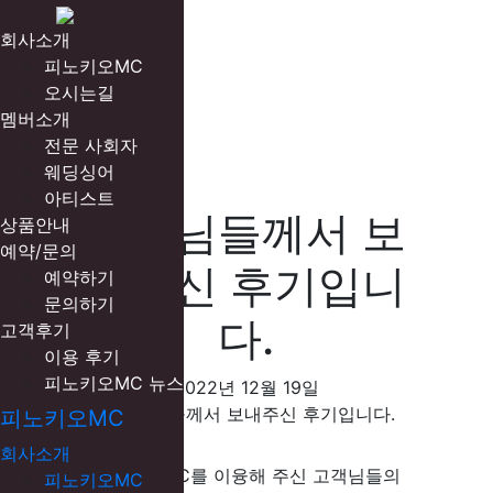
회사소개
피노키오MC
오시는길
멤버소개
전문 사회자
웨딩싱어
아티스트
고객님들께서 보
상품안내
예약/문의
내주신 후기입니
예약하기
문의하기
다.
고객후기
이용 후기
피노키오MC 뉴스
2022년 12월 19일
피노키오MC
회사소개
피노키오MC를 이융해 주신 고객님들의
피노키오MC