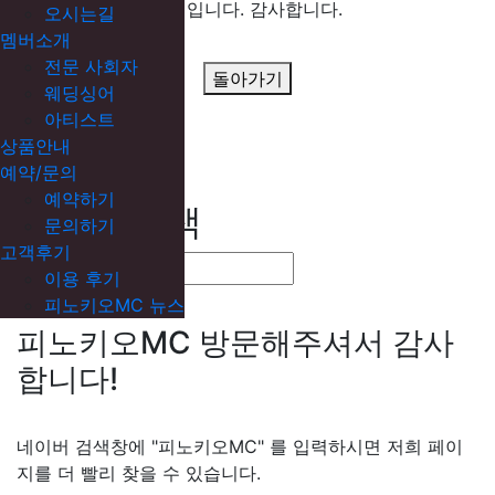
후기입니다. 감사합니다.
오시는길
멤버소개
전문 사회자
돌아가기
웨딩싱어
아티스트
상품안내
예약/문의
예약하기
네이버 검색
문의하기
고객후기
이용 후기
피노키오MC 뉴스
피노키오MC 방문해주셔서 감사
합니다!
네이버 검색창에 "피노키오MC" 를 입력하시면 저희 페이
지를 더 빨리 찾을 수 있습니다.