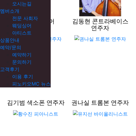
오시는길
멤버소개
전문 사회자
김선빈 드러머
김동현 콘트라베이스
웨딩싱어
연주자
아티스트
상품안내
예약/문의
예약하기
문의하기
고객후기
이용 후기
피노키오MC 뉴스
김기범 색소폰 연주자
권나실 트롬본 연주자