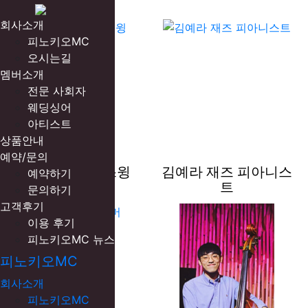
아티스트
회사소개
피노키오MC
오시는길
멤버소개
전문 사회자
웨딩싱어
아티스트
상품안내
예약/문의
재즈팀 오버스윙
김예라 재즈 피아니스
예약하기
트
문의하기
고객후기
이용 후기
피노키오MC 뉴스
피노키오MC
회사소개
피노키오MC