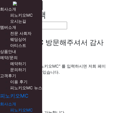
예약문의
회사소개
네이버 검색
피노키오MC
오시는길
멤버소개
전문 사회자
웨딩싱어
피노키오MC 방문해주셔서 감사
아티스트
합니다!
상품안내
예약/문의
예약하기
네이버 검색창에 "피노키오MC" 를 입력하시면 저희 페이
문의하기
지를 더 빨리 찾을 수 있습니다.
고객후기
공유하기
이용 후기
피노키오MC 뉴스
피노키오MC
피노키오MC
회사소개
피노키오MC
모바일에서 전화 연결이 가능합니다.