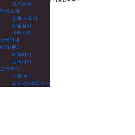
오시는길
멤버소개
확인
전문 사회자
웨딩싱어
아티스트
상품안내
예약/문의
예약하기
문의하기
고객후기
이용 후기
피노키오MC 뉴스