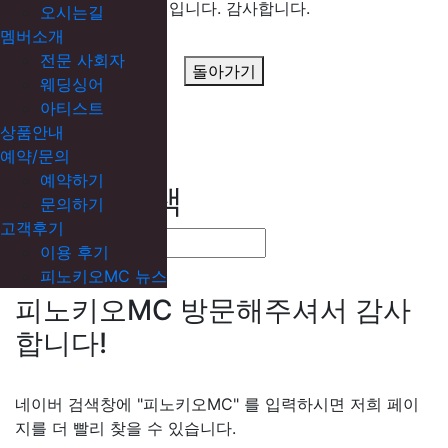
후기입니다. 감사합니다.
오시는길
멤버소개
전문 사회자
돌아가기
웨딩싱어
아티스트
상품안내
예약/문의
예약하기
네이버 검색
문의하기
고객후기
이용 후기
피노키오MC 뉴스
피노키오MC 방문해주셔서 감사
합니다!
네이버 검색창에 "피노키오MC" 를 입력하시면 저희 페이
지를 더 빨리 찾을 수 있습니다.