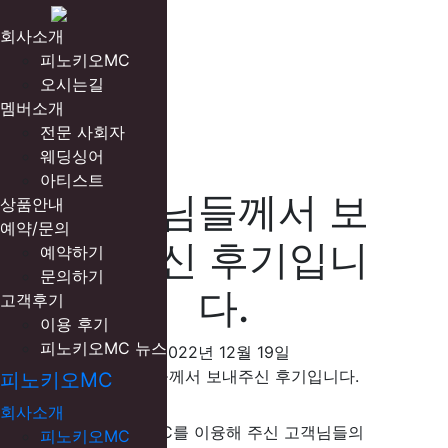
회사소개
피노키오MC
오시는길
멤버소개
전문 사회자
웨딩싱어
아티스트
고객님들께서 보
상품안내
예약/문의
내주신 후기입니
예약하기
문의하기
다.
고객후기
이용 후기
피노키오MC 뉴스
2022년 12월 19일
피노키오MC
회사소개
피노키오MC를 이융해 주신 고객님들의
피노키오MC