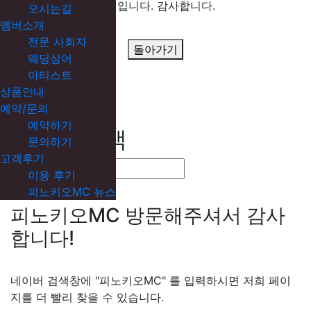
후기입니다. 감사합니다.
오시는길
멤버소개
전문 사회자
돌아가기
웨딩싱어
아티스트
상품안내
예약/문의
예약하기
네이버 검색
문의하기
고객후기
이용 후기
피노키오MC 뉴스
피노키오MC 방문해주셔서 감사
합니다!
네이버 검색창에 "피노키오MC" 를 입력하시면 저희 페이
지를 더 빨리 찾을 수 있습니다.