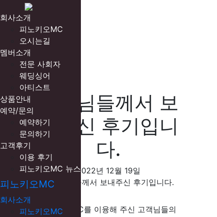
회사소개
피노키오MC
오시는길
멤버소개
전문 사회자
웨딩싱어
아티스트
고객님들께서 보
상품안내
예약/문의
내주신 후기입니
예약하기
문의하기
다.
고객후기
이용 후기
피노키오MC 뉴스
2022년 12월 19일
피노키오MC
회사소개
피노키오MC를 이융해 주신 고객님들의
피노키오MC